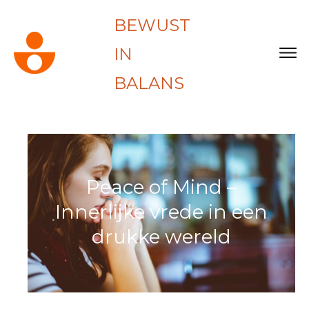
BEWUST
IN
BALANS
Peace of Mind –
Innerlijke vrede in een
drukke wereld