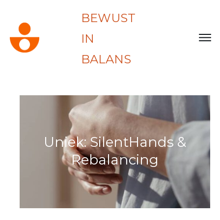
BEWUST
IN
BALANS
Uniek: SilentHands &
Rebalancing