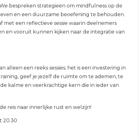
 We bespreken strategieën om mindfulness op de
jks leven en een duurzame beoefening te behouden.
t af met een reflectieve sessie waarin deelnemers
n en vooruit kunnen kijken naar de integratie van
n alleen een reeks sessies; het is een investering in
raining, geef je jezelf de ruimte om te ademen, te
e kalme en veerkrachtige kern die in ieder van
e reis naar innerlijke rust en welzijn!
t 20.30