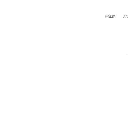
HOME
AA
dfulness training