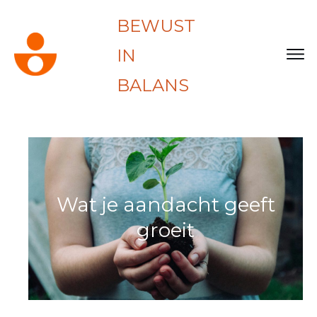
BEWUST
IN
BALANS
Wat je aandacht geeft
groeit