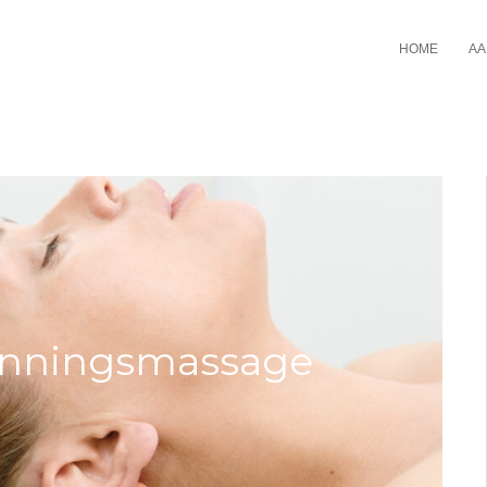
HOME
AA
anningsmassage