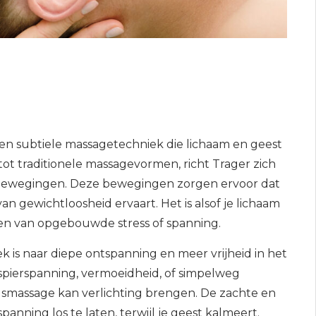
en subtiele massagetechniek die lichaam en geest
tot traditionele massagevormen, richt Trager zich
e bewegingen. Deze bewegingen zorgen ervoor dat
n gewichtloosheid ervaart. Het is alsof je lichaam
n van opgebouwde stress of spanning.
k is naar diepe ontspanning en meer vrijheid in het
, spierspanning, vermoeidheid, of simpelweg
gsmassage kan verlichting brengen. De zachte en
anning los te laten, terwijl je geest kalmeert.