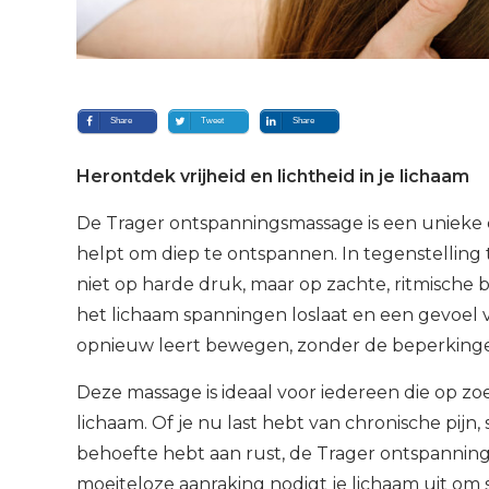
Share
Tweet
Share
Herontdek vrijheid en lichtheid in je lichaam
De Trager ontspanningsmassage is een unieke 
helpt om diep te ontspannen. In tegenstelling 
niet op harde druk, maar op zachte, ritmisch
het lichaam spanningen loslaat en een gevoel va
opnieuw leert bewegen, zonder de beperkinge
Deze massage is ideaal voor iedereen die op zoe
lichaam. Of je nu last hebt van chronische pijn
behoefte hebt aan rust, de Trager ontspannin
moeiteloze aanraking nodigt je lichaam uit om sp